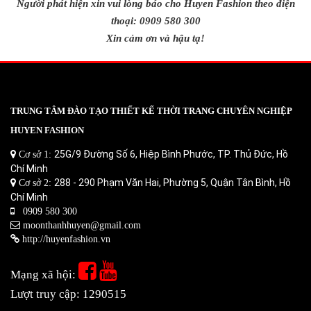
Người phát hiện xin vui lòng báo cho Huyen Fashion theo điện
thoại: 0909 580 300
Xin cảm ơn và hậu tạ!
TRUNG TÂM ĐÀO TẠO THIẾT KẾ THỜI TRANG CHUYÊN NGHIỆP
HUYEN FASHION
25G/9 Đường Số 6, Hiệp Bình Phước, TP. Thủ Đức, Hồ
Cơ sở 1:
Chí Minh
288 - 290 Phạm Văn Hai, Phường 5, Quận Tân Bình, Hồ
Cơ sở 2:
Chí Minh
0909 580 300
moonthanhhuyen@gmail.com
http://huyenfashion.vn
Mạng xã hội:
Lượt truy cập: 1290515