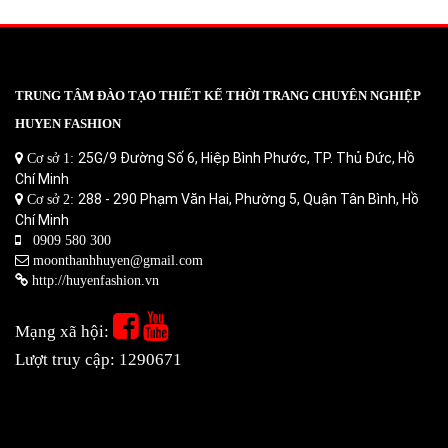
TRUNG TÂM ĐÀO TẠO THIẾT KẾ THỜI TRANG CHUYÊN NGHIỆP
HUYEN FASHION
25G/9 Đường Số 6, Hiệp Bình Phước, TP. Thủ Đức, Hồ
Cơ sở 1:
Chí Minh
288 - 290 Phạm Văn Hai, Phường 5, Quận Tân Bình, Hồ
Cơ sở 2:
Chí Minh
0909 580 300
moonthanhhuyen@gmail.com
http://huyenfashion.vn
Mạng xã hội:
Lượt truy cập: 1290671
Thiết kế website
Thiết kế website bán hàng
Thiết kế xây
dựng ứng dụng di động