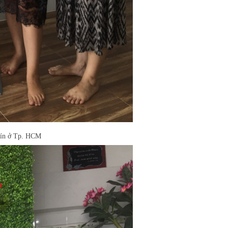
 tín ở Tp. HCM