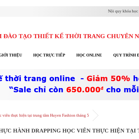
Nội quy khóa học 
 ĐÀO TẠO THIẾT KẾ THỜI TRANG CHUYÊN 
GIỚI THIỆU
HỌC TRỰC TIẾP
HỌC ONLINE
QUY TRÌNH 
c viên thực hiện tại trung tâm Huyen Fashion tháng 5
THỰC HÀNH DRAPPING HỌC VIÊN THỰC HIỆN TẠI