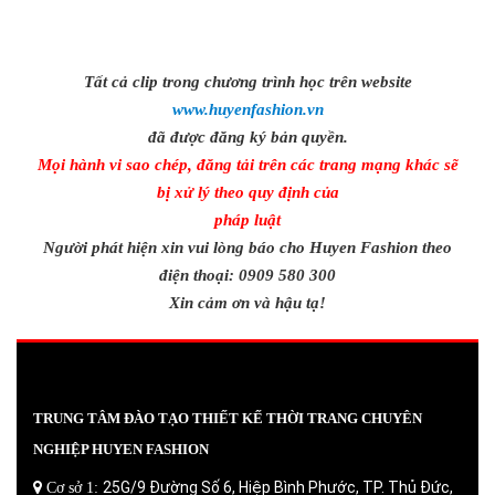
Tất cả clip trong chương trình học trên website
www.huyenfashion.vn
đã được đăng ký bản quyền.
Mọi hành vi sao chép, đăng tải trên các trang mạng khác sẽ
bị xử lý theo quy định của
pháp luật
Người phát hiện xin vui lòng báo cho Huyen Fashion theo
điện thoại: 0909 580 300
Xin cảm ơn và hậu tạ!
TRUNG TÂM ĐÀO TẠO THIẾT KẾ THỜI TRANG CHUYÊN
NGHIỆP HUYEN FASHION
25G/9 Đường Số 6, Hiệp Bình Phước, TP. Thủ Đức,
Cơ sở 1: